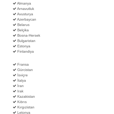
Almanya
Arnavutluk
Avusturya
Azerbaycan
Belarus
Belçika
Bosna-Hersek
Bulgaristan
Estonya
Finlandiya
Fransa
Gürcistan
İsviçre
İtalya
İran
Irak
Kazakistan
Kıbrıs
Kırgızistan
Letonya