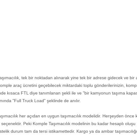
şımacılık, tek bir noktadan alınarak yine tek bir adrese gidecek ve bir 
komple araç ücretini geçebilecek miktardaki toplu gönderilerinizin, kompl
ünde kısaca FTL diye tanımlanan şekli ile ve "bir kamyonun taşıma kapa
mında "Full Truck Load" şeklinde de anılır.
şımacılık her açıdan en uygun taşımacılık modelidir. Herşeyden önce 
seçenektir. Peki Komple Taşımacılık modelinin bu kadar hesaplı oluşu bir
telik durum tam da tersi istikamettedir. Kargo ya da ambar taşımacılığınd