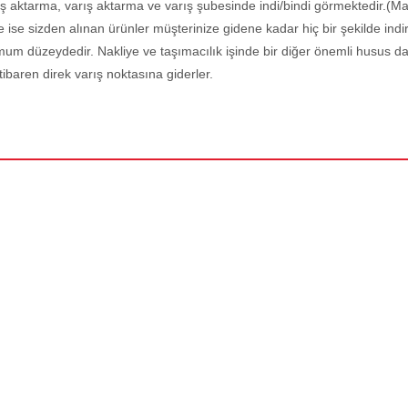
ış aktarma, varış aktarma ve varış şubesinde indi/bindi görmektedir.(Ma
 ise sizden alınan ürünler müşterinize gidene kadar hiç bir şekilde in
imum düzeydedir. Nakliye ve taşımacılık işinde bir diğer önemli husus da
itibaren direk varış noktasına giderler.