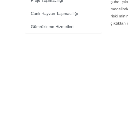
Proje Taşımacılığı
şube, çık
modelinde
Canlı Hayvan Taşımacılığı
riski min
çıktıktan 
Gümrükleme Hizmetleri