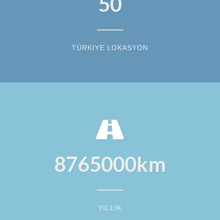
50
TÜRKIYE LOKASYON
8765000
km
YILLIK