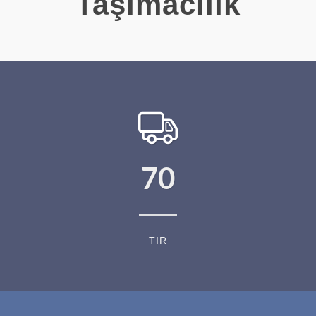
Taşımacılık
70
TIR